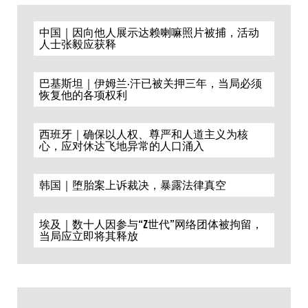
中国｜因向他人展示达赖喇嘛照片被捕，活动
人士张毅应获释
巴基斯坦｜伊姆兰·汗已被关押三年，当局必须
恢复他的各项权利
西班牙｜确保以人权、尊严和人道主义为核
心，应对休达飞地异常的人口涌入
韩国｜堕胎案上诉裁决，暴露法律真空
埃及｜数十人因参与“Z世代”网络团体被拘留，
当局应立即将其释放