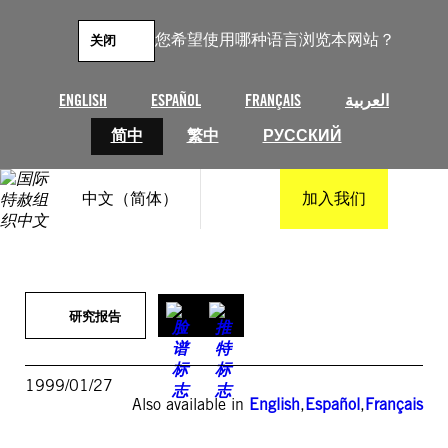
跳
至
您希望使用哪种语言浏览本网站？
关闭
内
容
ENGLISH
ESPAÑOL
FRANÇAIS
العربية
简中
繁中
РУССКИЙ
中文（简体）
加入我们
研究报告
1999/01/27
Also available in
English
,
Español
,
Français