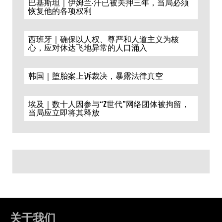
巴基斯坦｜伊姆兰·汗已被关押三年，当局必须
恢复他的各项权利
西班牙｜确保以人权、尊严和人道主义为核
心，应对休达飞地异常的人口涌入
韩国｜堕胎案上诉裁决，暴露法律真空
埃及｜数十人因参与“Z世代”网络团体被拘留，
当局应立即将其释放
关于我们