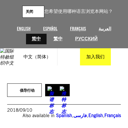
跳
至
您希望使用哪种语言浏览本网站？
关闭
内
容
ENGLISH
ESPAÑOL
FRANÇAIS
العربية
简中
繁中
РУССКИЙ
中文（简体）
加入我们
倡导行动
2018/09/10
Also available in
Spanish
,
فارسی
,
English
,
Français