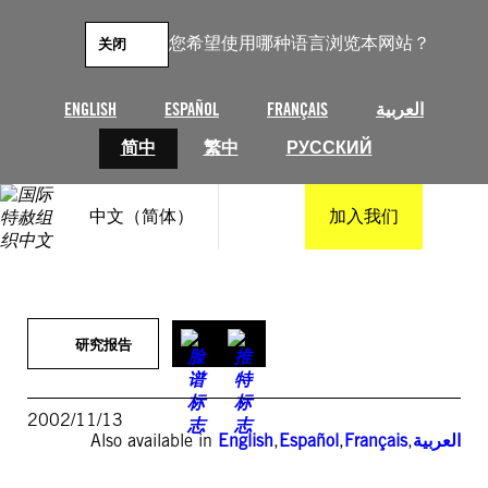
跳
至
您希望使用哪种语言浏览本网站？
关闭
内
容
ENGLISH
ESPAÑOL
FRANÇAIS
العربية
简中
繁中
РУССКИЙ
中文（简体）
加入我们
研究报告
2002/11/13
Also available in
English
,
Español
,
Français
,
العربية