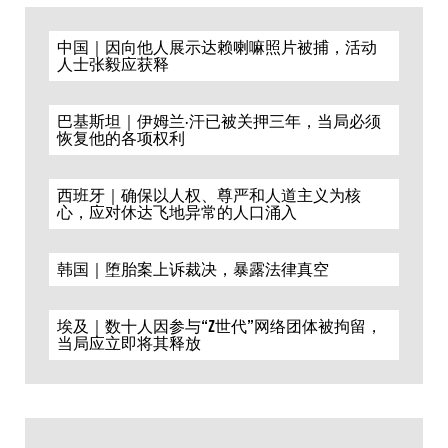
中国｜因向他人展示达赖喇嘛照片被捕，活动
人士张毅应获释
巴基斯坦｜伊姆兰·汗已被关押三年，当局必须
恢复他的各项权利
西班牙｜确保以人权、尊严和人道主义为核
心，应对休达飞地异常的人口涌入
韩国｜堕胎案上诉裁决，暴露法律真空
埃及｜数十人因参与“Z世代”网络团体被拘留，
当局应立即将其释放