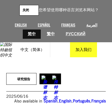
跳
至
您希望使用哪种语言浏览本网站？
关闭
内
容
ENGLISH
ESPAÑOL
FRANÇAIS
العربية
简中
繁中
РУССКИЙ
中文（简体）
加入我们
研究报告
2025/06/16
Also available in
Spanish
,
English
,
Português
,
Français