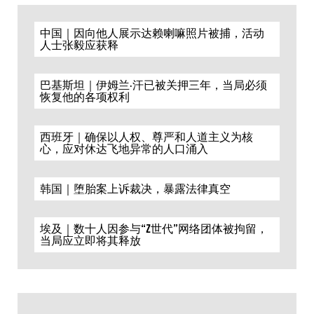
中国｜因向他人展示达赖喇嘛照片被捕，活动
人士张毅应获释
巴基斯坦｜伊姆兰·汗已被关押三年，当局必须
恢复他的各项权利
西班牙｜确保以人权、尊严和人道主义为核
心，应对休达飞地异常的人口涌入
韩国｜堕胎案上诉裁决，暴露法律真空
埃及｜数十人因参与“Z世代”网络团体被拘留，
当局应立即将其释放