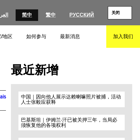
关闭
العرب
简中
繁中
РУССКИЙ
/地区
如何参与
最新消息
加入我们
SEARCH
最近新增
ais
中国｜因向他人展示达赖喇嘛照片被捕，活动
人士张毅应获释
巴基斯坦｜伊姆兰·汗已被关押三年，当局必
须恢复他的各项权利