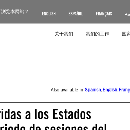
言浏览本网站？
ENGLISH
ESPAÑOL
FRANÇAIS
ية
关于我们
我们的工作
国家
Also available in
Spanish
,
English
,
Franç
das a los Estados
riodo de sesiones del