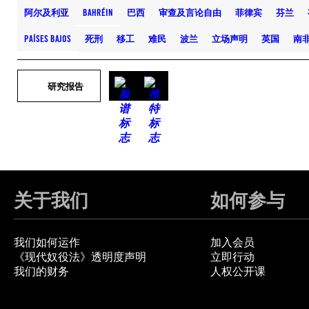
阿尔及利亚
BAHRÉIN
巴西
审查及言论自由
菲律宾
芬兰
PAÍSES BAJOS
死刑
移工
难民
波兰
立场声明
英国
南
研究报告
关于我们
如何参与
我们如何运作
加入会员
《现代奴役法》透明度声明
立即行动
我们的财务
人权公开课