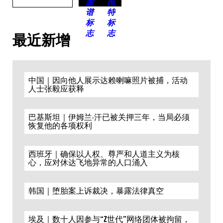
最近新增
中国｜因向他人展示达赖喇嘛照片被捕，活动
人士张毅应获释
巴基斯坦｜伊姆兰·汗已被关押三年，当局必须
恢复他的各项权利
西班牙｜确保以人权、尊严和人道主义为核
心，应对休达飞地异常的人口涌入
韩国｜堕胎案上诉裁决，暴露法律真空
埃及｜数十人因参与“Z世代”网络团体被拘留，