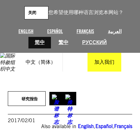
跳
至
您希望使用哪种语言浏览本网站？
关闭
内
容
ENGLISH
ESPAÑOL
FRANÇAIS
العربية
简中
繁中
РУССКИЙ
中文（简体）
加入我们
研究报告
2017/02/01
Also available in
English
,
Español
,
Français