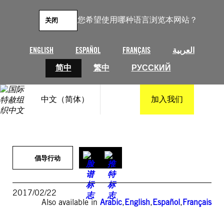
跳
至
您希望使用哪种语言浏览本网站？
关闭
内
容
ENGLISH
ESPAÑOL
FRANÇAIS
العربية
简中
繁中
РУССКИЙ
中文（简体）
加入我们
倡导行动
2017/02/22
Also available in
Arabic
,
English
,
Español
,
Français