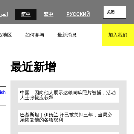
关闭
العرب
简中
繁中
РУССКИЙ
/地区
如何参与
最新消息
加入我们
SEARCH
最近新增
ish
中国｜因向他人展示达赖喇嘛照片被捕，活动
人士张毅应获释
巴基斯坦｜伊姆兰·汗已被关押三年，当局必
须恢复他的各项权利