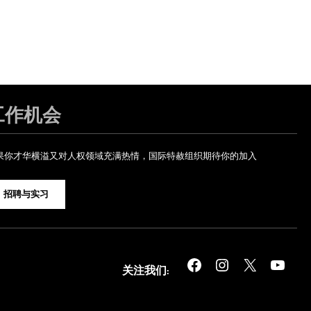
工作机会
果你才华横溢又对人权领域充满热情，国际特赦组织期待你的加入
招聘与实习
Facebook
Instagram
X
YouTube
关注我们: