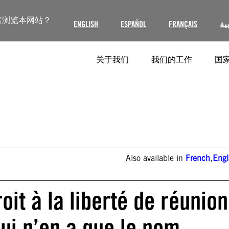
言浏览本网站？
ENGLISH
ESPAÑOL
FRANÇAIS
ية
关于我们
我们的工作
国家
Also available in
French
,
Engl
oit à la liberté de réunion
qui n’en a que le nom