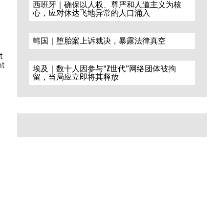
西班牙｜确保以人权、尊严和人道主义为核
心，应对休达飞地异常的人口涌入
韩国｜堕胎案上诉裁决，暴露法律真空
t
nt
埃及｜数十人因参与“Z世代”网络团体被拘
留，当局应立即将其释放