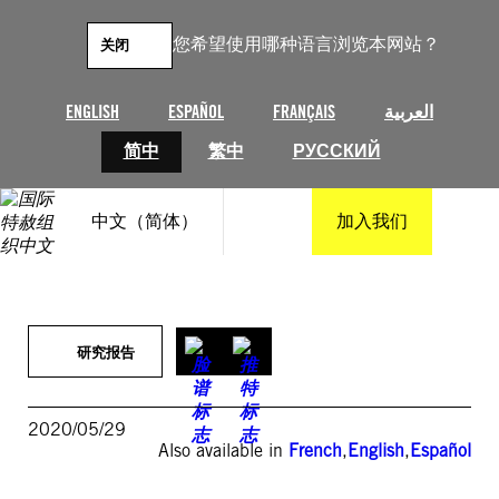
跳
至
您希望使用哪种语言浏览本网站？
关闭
内
容
ENGLISH
ESPAÑOL
FRANÇAIS
العربية
简中
繁中
РУССКИЙ
中文（简体）
加入我们
研究报告
2020/05/29
Also available in
French
,
English
,
Español