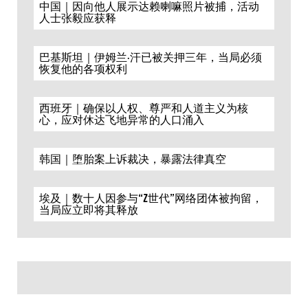
中国｜因向他人展示达赖喇嘛照片被捕，活动
人士张毅应获释
巴基斯坦｜伊姆兰·汗已被关押三年，当局必须
恢复他的各项权利
西班牙｜确保以人权、尊严和人道主义为核
心，应对休达飞地异常的人口涌入
韩国｜堕胎案上诉裁决，暴露法律真空
埃及｜数十人因参与“Z世代”网络团体被拘留，
当局应立即将其释放