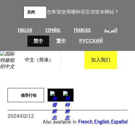
跳
至
您希望使用哪种语言浏览本网站？
关闭
内
容
ENGLISH
ESPAÑOL
FRANÇAIS
العربية
简中
繁中
РУССКИЙ
中文（简体）
加入我们
倡导行动
2024/02/12
Also available in
French
,
English
,
Español