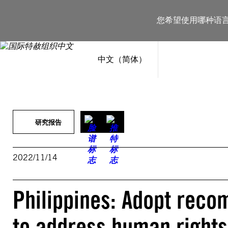
跳
至
您希望使用哪种语
内
容
中文（简体）
研究报告
2022/11/14
Philippines: Adopt reco
to address human rights