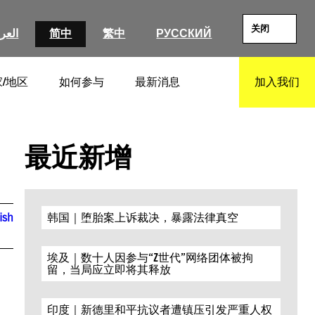
关闭
العرب
简中
繁中
РУССКИЙ
/地区
如何参与
最新消息
加入我们
SEARCH
最近新增
ish
韩国｜堕胎案上诉裁决，暴露法律真空
埃及｜数十人因参与“Z世代”网络团体被拘
留，当局应立即将其释放
印度｜新德里和平抗议者遭镇压引发严重人权