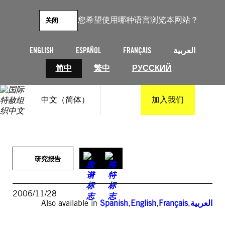
跳
至
您希望使用哪种语言浏览本网站？
关闭
内
容
ENGLISH
ESPAÑOL
FRANÇAIS
العربية
简中
繁中
РУССКИЙ
中文（简体）
加入我们
研究报告
2006/11/28
Also available in
Spanish
,
English
,
Français
,
العربية