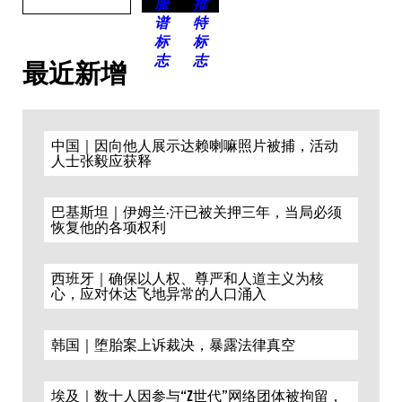
最近新增
中国｜因向他人展示达赖喇嘛照片被捕，活动
人士张毅应获释
巴基斯坦｜伊姆兰·汗已被关押三年，当局必须
恢复他的各项权利
西班牙｜确保以人权、尊严和人道主义为核
心，应对休达飞地异常的人口涌入
韩国｜堕胎案上诉裁决，暴露法律真空
埃及｜数十人因参与“Z世代”网络团体被拘留，