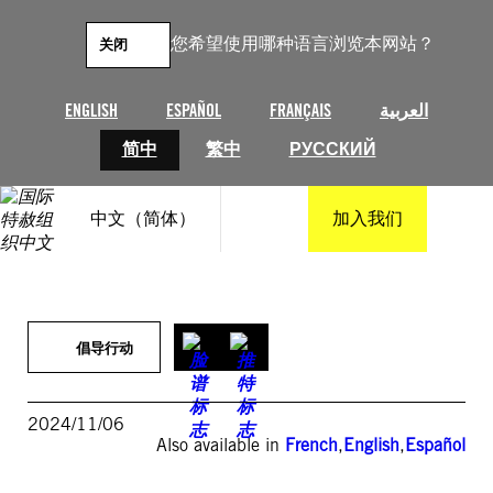
跳
至
您希望使用哪种语言浏览本网站？
关闭
内
容
ENGLISH
ESPAÑOL
FRANÇAIS
العربية
简中
繁中
РУССКИЙ
中文（简体）
加入我们
倡导行动
2024/11/06
Also available in
French
,
English
,
Español