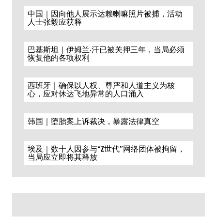
中国｜因向他人展示达赖喇嘛照片被捕，活动
人士张毅应获释
巴基斯坦｜伊姆兰·汗已被关押三年，当局必须
恢复他的各项权利
西班牙｜确保以人权、尊严和人道主义为核
心，应对休达飞地异常的人口涌入
韩国｜堕胎案上诉裁决，暴露法律真空
埃及｜数十人因参与“Z世代”网络团体被拘留，
当局应立即将其释放