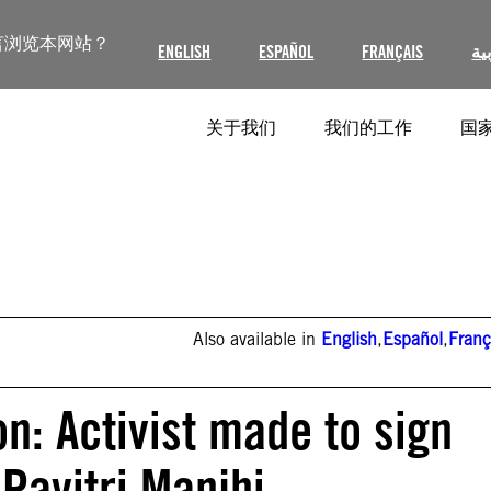
言浏览本网站？
ENGLISH
ESPAÑOL
FRANÇAIS
ية
关于我们
我们的工作
国家
Also available in
English
,
Español
,
Franç
on: Activist made to sign
 Pavitri Manjhi