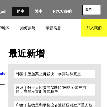
关闭
العرب
简中
繁中
РУССКИЙ
/地区
如何参与
最新消息
加入我们
SEARCH
最近新增
ais
韩国｜堕胎案上诉裁决，暴露法律真空
埃及｜数十人因参与“Z世代”网络团体被拘
留，当局应立即将其释放
印度｜新德里和平抗议者遭镇压引发严重人权