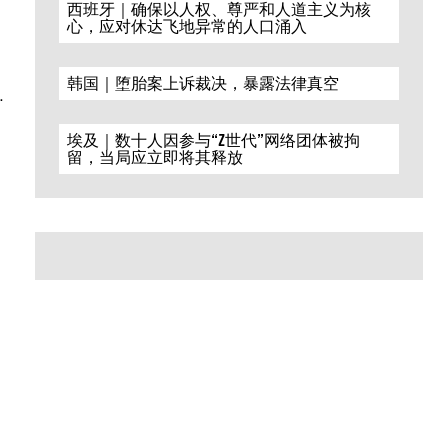
西班牙｜确保以人权、尊严和人道主义为核
心，应对休达飞地异常的人口涌入
韩国｜堕胎案上诉裁决，暴露法律真空
.
埃及｜数十人因参与“Z世代”网络团体被拘
留，当局应立即将其释放