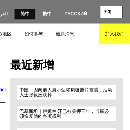
关闭
العرب
简中
繁中
РУССКИЙ
/地区
如何参与
最新消息
加入我们
SEARCH
最近新增
ñol
中国｜因向他人展示达赖喇嘛照片被捕，活动
人士张毅应获释
巴基斯坦｜伊姆兰·汗已被关押三年，当局必
须恢复他的各项权利