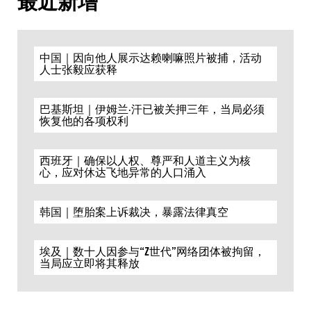
最近新增
中国｜因向他人展示达赖喇嘛照片被捕，活动
人士张毅应获释
巴基斯坦｜伊姆兰·汗已被关押三年，当局必须
恢复他的各项权利
西班牙｜确保以人权、尊严和人道主义为核
心，应对休达飞地异常的人口涌入
韩国｜堕胎案上诉裁决，暴露法律真空
埃及｜数十人因参与“Z世代”网络团体被拘留，
当局应立即将其释放