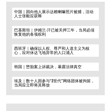
中国｜因向他人展示达赖喇嘛照片被捕，活动
人士张毅应获释
巴基斯坦｜伊姆兰·汗已被关押三年，当局必须
恢复他的各项权利
西班牙｜确保以人权、尊严和人道主义为核
心，应对休达飞地异常的人口涌入
韩国｜堕胎案上诉裁决，暴露法律真空
埃及｜数十人因参与“Z世代”网络团体被拘留，
当局应立即将其释放