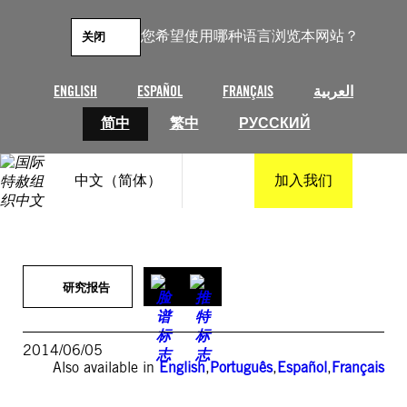
跳
至
您希望使用哪种语言浏览本网站？
关闭
内
容
ENGLISH
ESPAÑOL
FRANÇAIS
العربية
简中
繁中
РУССКИЙ
中文（简体）
加入我们
研究报告
2014/06/05
Also available in
English
,
Português
,
Español
,
Français