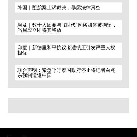
韩国｜堕胎案上诉裁决，暴露法律真空
埃及｜数十人因参与“Z世代”网络团体被拘留，
当局应立即将其释放
印度｜新德里和平抗议者遭镇压引发严重人权
担忧
联合声明：紧急呼吁泰国政府停止将记者白兆
东强制遣返中国