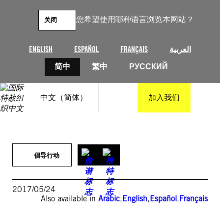
跳
至
您希望使用哪种语言浏览本网站？
关闭
内
容
ENGLISH
ESPAÑOL
FRANÇAIS
العربية
简中
繁中
РУССКИЙ
中文（简体）
加入我们
倡导行动
2017/05/24
Also available in
Arabic
,
English
,
Español
,
Français