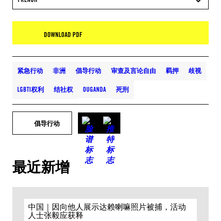
DOWNLOAD PDF
紧急行动
非洲
倡导行动
审查及言论自由
羁押
歧视
LGBTI权利
结社权
OUGANDA
死刑
倡导行动
最近新增
中国｜因向他人展示达赖喇嘛照片被捕，活动
人士张毅应获释