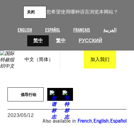
跳
至
您希望使用哪种语言浏览本网站？
关闭
内
容
ENGLISH
ESPAÑOL
FRANÇAIS
العربية
简中
繁中
РУССКИЙ
中文（简体）
加入我们
倡导行动
2023/05/12
Also available in
French
,
English
,
Español