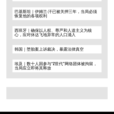
巴基斯坦｜伊姆兰·汗已被关押三年，当局必须
恢复他的各项权利
西班牙｜确保以人权、尊严和人道主义为核
心，应对休达飞地异常的人口涌入
韩国｜堕胎案上诉裁决，暴露法律真空
埃及｜数十人因参与“Z世代”网络团体被拘留，
当局应立即将其释放