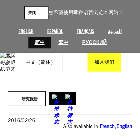
跳
至
您希望使用哪种语言浏览本网站？
关闭
内
容
ENGLISH
ESPAÑOL
FRANÇAIS
العربية
简中
繁中
РУССКИЙ
中文（简体）
加入我们
研究报告
2016/02/26
Also available in
French
,
English