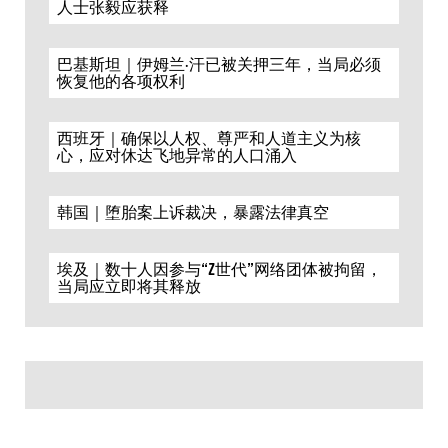
人士张毅应获释
巴基斯坦｜伊姆兰·汗已被关押三年，当局必须
恢复他的各项权利
西班牙｜确保以人权、尊严和人道主义为核
心，应对休达飞地异常的人口涌入
韩国｜堕胎案上诉裁决，暴露法律真空
埃及｜数十人因参与“Z世代”网络团体被拘留，
当局应立即将其释放