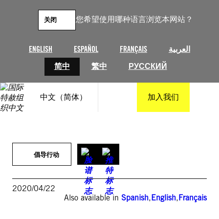
跳
至
您希望使用哪种语言浏览本网站？
关闭
内
容
ENGLISH
ESPAÑOL
FRANÇAIS
العربية
简中
繁中
РУССКИЙ
中文（简体）
加入我们
倡导行动
2020/04/22
Also available in
Spanish
,
English
,
Français