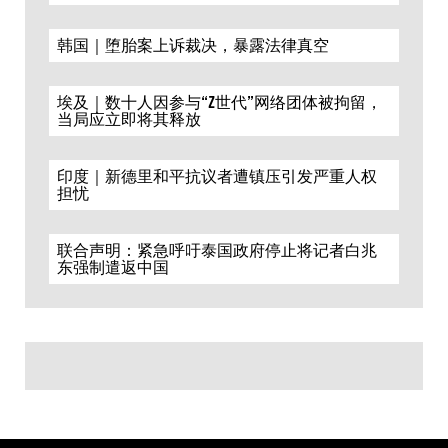
韩国｜堕胎案上诉裁决，暴露法律真空
埃及｜数十人因参与“Z世代”网络团体被拘留，
当局应立即将其释放
印度｜新德里和平抗议者遭镇压引发严重人权
担忧
联合声明：紧急呼吁泰国政府停止将记者白兆
东强制遣返中国