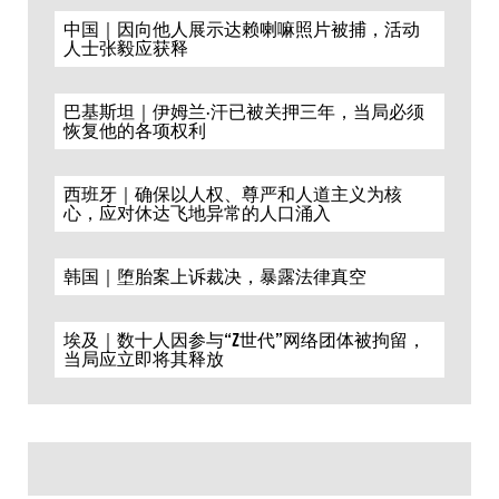
中国｜因向他人展示达赖喇嘛照片被捕，活动
人士张毅应获释
巴基斯坦｜伊姆兰·汗已被关押三年，当局必须
恢复他的各项权利
西班牙｜确保以人权、尊严和人道主义为核
心，应对休达飞地异常的人口涌入
韩国｜堕胎案上诉裁决，暴露法律真空
埃及｜数十人因参与“Z世代”网络团体被拘留，
当局应立即将其释放