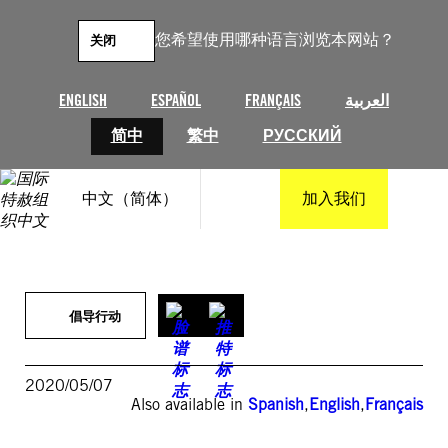
跳
至
您希望使用哪种语言浏览本网站？
关闭
内
容
ENGLISH
ESPAÑOL
FRANÇAIS
العربية
简中
繁中
РУССКИЙ
中文（简体）
加入我们
倡导行动
2020/05/07
Also available in
Spanish
,
English
,
Français