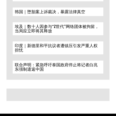
韩国｜堕胎案上诉裁决，暴露法律真空
埃及｜数十人因参与“Z世代”网络团体被拘留，
当局应立即将其释放
印度｜新德里和平抗议者遭镇压引发严重人权
担忧
联合声明：紧急呼吁泰国政府停止将记者白兆
东强制遣返中国