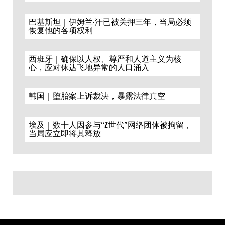
巴基斯坦｜伊姆兰·汗已被关押三年，当局必须
恢复他的各项权利
西班牙｜确保以人权、尊严和人道主义为核
心，应对休达飞地异常的人口涌入
韩国｜堕胎案上诉裁决，暴露法律真空
埃及｜数十人因参与“Z世代”网络团体被拘留，
当局应立即将其释放