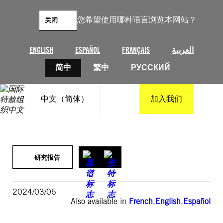
跳
至
您希望使用哪种语言浏览本网站？
关闭
内
容
ENGLISH
ESPAÑOL
FRANÇAIS
العربية
简中
繁中
РУССКИЙ
中文（简体）
加入我们
研究报告
2024/03/06
Also available in
French
,
English
,
Español