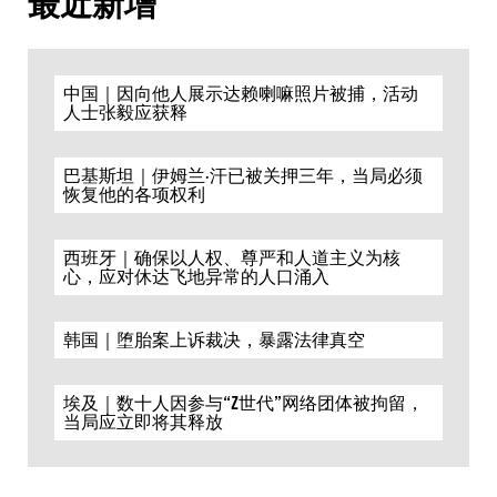
最近新增
中国｜因向他人展示达赖喇嘛照片被捕，活动
人士张毅应获释
巴基斯坦｜伊姆兰·汗已被关押三年，当局必须
恢复他的各项权利
西班牙｜确保以人权、尊严和人道主义为核
心，应对休达飞地异常的人口涌入
韩国｜堕胎案上诉裁决，暴露法律真空
埃及｜数十人因参与“Z世代”网络团体被拘留，
当局应立即将其释放