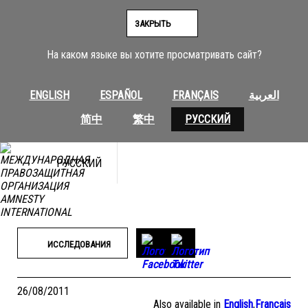
Перейти
к
ЗАКРЫТЬ
содержимому
На каком языке вы хотите просматривать сайт?
ENGLISH
ESPAÑOL
FRANÇAIS
العربية
简中
繁中
РУССКИЙ
РУССКИЙ
ИССЛЕДОВАНИЯ
26/08/2011
Also available in
English
,
Français