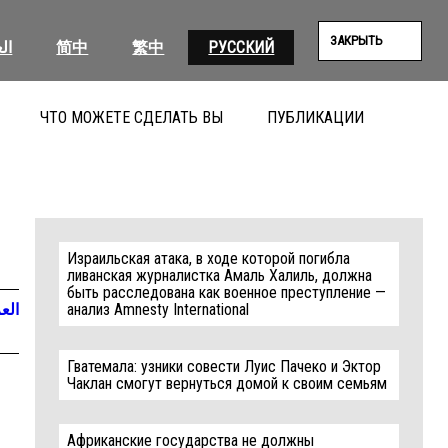
ЗАКРЫТЬ
ال
简中
繁中
РУССКИЙ
ЧТО МОЖЕТЕ СДЕЛАТЬ ВЫ
ПУБЛИКАЦИИ
ПОИС
Израильская атака, в ходе которой погибла
ливанская журналистка Амаль Халиль, должна
быть расследована как военное преступление —
العر
анализ Amnesty International
Гватемала: узники совести Луис Пачеко и Эктор
Чаклан смогут вернуться домой к своим семьям
Африканские государства не должны