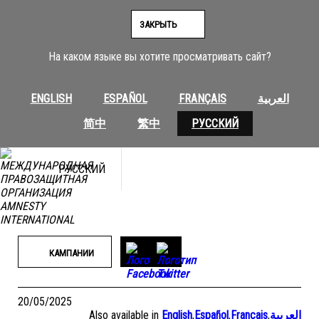
Перейти
к
ЗАКРЫТЬ
содержимому
На каком языке вы хотите просматривать сайт?
ENGLISH
ESPAÑOL
FRANÇAIS
العربية
简中
繁中
РУССКИЙ
РУССКИЙ
КАМПАНИИ
20/05/2025
Also available in
English
,
Español
,
Français
,
العربية