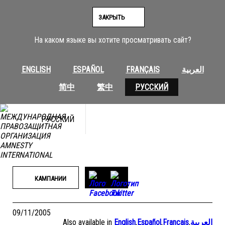
Перейти
к
ЗАКРЫТЬ
содержимому
На каком языке вы хотите просматривать сайт?
ENGLISH
ESPAÑOL
FRANÇAIS
العربية
简中
繁中
РУССКИЙ
РУССКИЙ
КАМПАНИИ
09/11/2005
Also available in
English
,
Español
,
Français
,
العربية