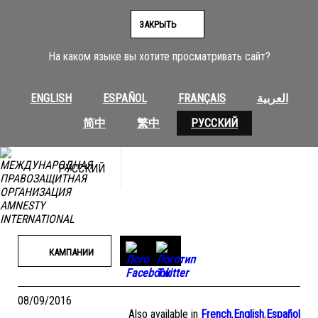
Перейти
к
ЗАКРЫТЬ
содержимому
На каком языке вы хотите просматривать сайт?
ENGLISH
ESPAÑOL
FRANÇAIS
العربية
简中
繁中
РУССКИЙ
РУССКИЙ
КАМПАНИИ
08/09/2016
Also available in
French
,
English
,
Español