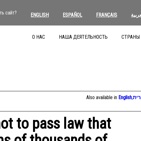
ть сайт?
ENGLISH
ESPAÑOL
FRANÇAIS
عربية
О НАС
НАША ДЕЯТЕЛЬНОСТЬ
СТРАНЫ
Also available in
English
,
ית
not to pass law that
ens of thousands of