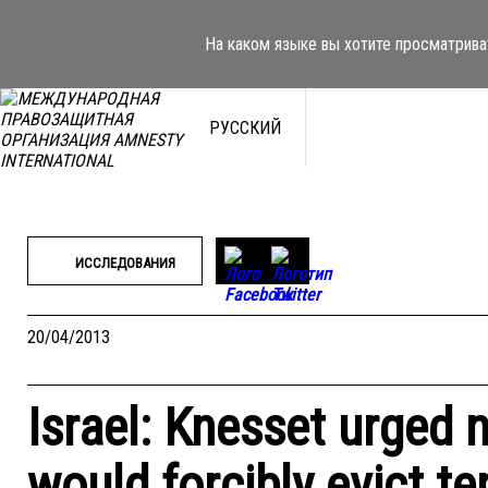
Перейти
к
На каком языке вы хотите просматрива
содержимому
РУССКИЙ
ИССЛЕДОВАНИЯ
20/04/2013
Israel: Knesset urged 
would forcibly evict t