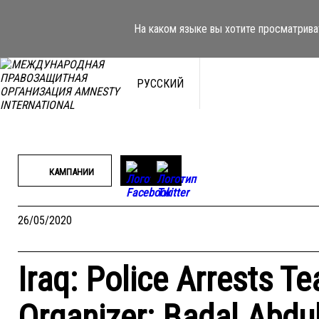
Перейти
к
На каком языке вы хотите просматрива
содержимому
РУССКИЙ
КАМПАНИИ
26/05/2020
Iraq: Police Arrests T
Organizer: Badal Abdu