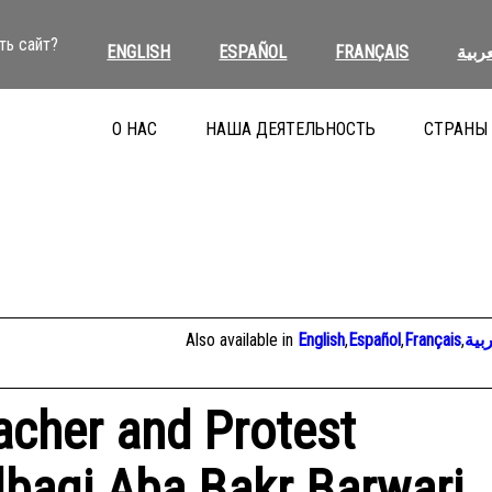
ть сайт?
ENGLISH
ESPAÑOL
FRANÇAIS
عربية
О НАС
НАША ДЕЯТЕЛЬНОСТЬ
СТРАНЫ
Also available in
English
,
Español
,
Français
,
بية
eacher and Protest
lbaqi Aba Bakr Barwari