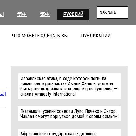
ЗАКРЫТЬ
ال
简中
繁中
РУССКИЙ
ЧТО МОЖЕТЕ СДЕЛАТЬ ВЫ
ПУБЛИКАЦИИ
ПОИС
Израильская атака, в ходе которой погибла
ливанская журналистка Амаль Халиль, должна
быть расследована как военное преступление —
العر
анализ Amnesty International
Гватемала: узники совести Луис Пачеко и Эктор
Чаклан смогут вернуться домой к своим семьям
Африканские государства не должны