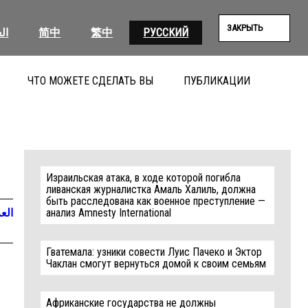
ЗАКРЫТЬ
ال
简中
繁中
РУССКИЙ
ЧТО МОЖЕТЕ СДЕЛАТЬ ВЫ
ПУБЛИКАЦИИ
ПОИС
Израильская атака, в ходе которой погибла
ливанская журналистка Амаль Халиль, должна
быть расследована как военное преступление —
العر
анализ Amnesty International
Гватемала: узники совести Луис Пачеко и Эктор
Чаклан смогут вернуться домой к своим семьям
Африканские государства не должны