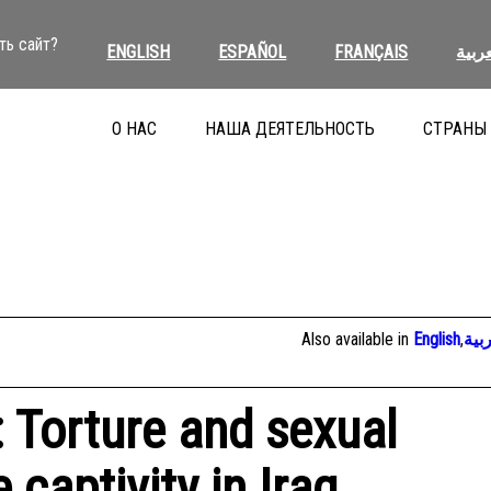
ть сайт?
ENGLISH
ESPAÑOL
FRANÇAIS
عربية
О НАС
НАША ДЕЯТЕЛЬНОСТЬ
СТРАНЫ
Also available in
English
,
بية
: Torture and sexual
 captivity in Iraq