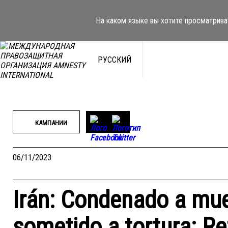
Перейти
к
На каком языке вы хотите просматрива
содержимому
РУССКИЙ
КАМПАНИИ
06/11/2023
Irán: Condenado a mue
sometido a tortura: R