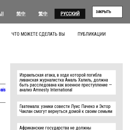
ЗАКРЫТЬ
ال
简中
繁中
РУССКИЙ
ЧТО МОЖЕТЕ СДЕЛАТЬ ВЫ
ПУБЛИКАЦИИ
ПОИС
Израильская атака, в ходе которой погибла
ливанская журналистка Амаль Халиль, должна
быть расследована как военное преступление —
ais
анализ Amnesty International
Гватемала: узники совести Луис Пачеко и Эктор
Чаклан смогут вернуться домой к своим семьям
Африканские государства не должны