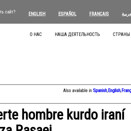
ть сайт?
ENGLISH
ESPAÑOL
FRANÇAIS
عربية
О НАС
НАША ДЕЯТЕЛЬНОСТЬ
СТРАНЫ
Also available in
Spanish
,
English
,
Franç
rte hombre kurdo iraní
eza Rasaei