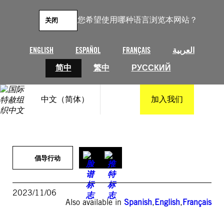
跳
至
您希望使用哪种语言浏览本网站？
关闭
内
容
ENGLISH
ESPAÑOL
FRANÇAIS
العربية
简中
繁中
РУССКИЙ
中文（简体）
加入我们
倡导行动
2023/11/06
Also available in
Spanish
,
English
,
Français