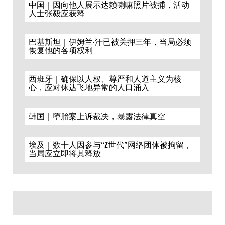
中国｜因向他人展示达赖喇嘛照片被捕，活动
人士张毅应获释
巴基斯坦｜伊姆兰·汗已被关押三年，当局必须
恢复他的各项权利
西班牙｜确保以人权、尊严和人道主义为核
心，应对休达飞地异常的人口涌入
韩国｜堕胎案上诉裁决，暴露法律真空
埃及｜数十人因参与“Z世代”网络团体被拘留，
当局应立即将其释放