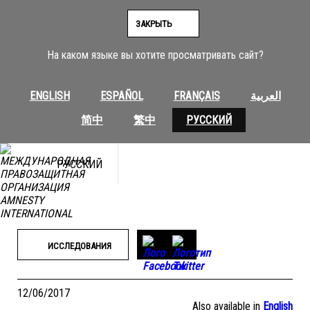
Перейти
к
ЗАКРЫТЬ
содержимому
На каком языке вы хотите просматривать сайт?
ENGLISH
ESPAÑOL
FRANÇAIS
العربية
简中
繁中
РУССКИЙ
РУССКИЙ
ИССЛЕДОВАНИЯ
12/06/2017
Also available in
English