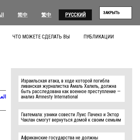
ЗАКРЫТЬ
ال
简中
繁中
РУССКИЙ
ЧТО МОЖЕТЕ СДЕЛАТЬ ВЫ
ПУБЛИКАЦИИ
ПОИС
Израильская атака, в ходе которой погибла
ливанская журналистка Амаль Халиль, должна
быть расследована как военное преступление —
العر
анализ Amnesty International
Гватемала: узники совести Луис Пачеко и Эктор
Чаклан смогут вернуться домой к своим семьям
Африканские государства не должны