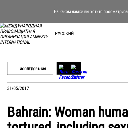
Перейти
к
На каком языке вы хотите просматрива
содержимому
РУССКИЙ
ИССЛЕДОВАНИЯ
31/05/2017
Bahrain: Woman human
tortured, including sex