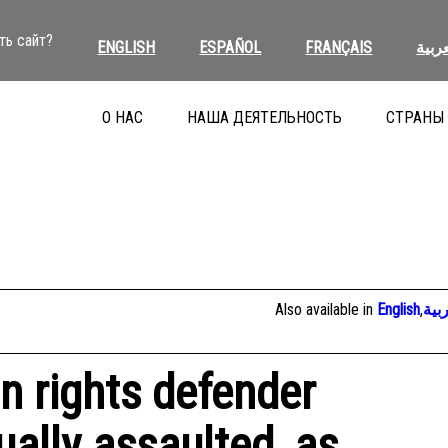
ть сайт?
ENGLISH
ESPAÑOL
FRANÇAIS
عربية
О НАС
НАША ДЕЯТЕЛЬНОСТЬ
СТРАНЫ
Also available in
English
,
بية
 rights defender
ually assaulted, as