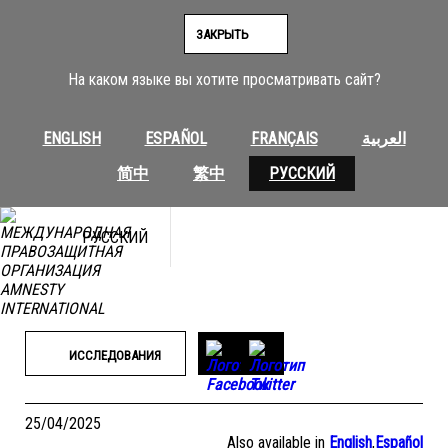
Перейти
к
ЗАКРЫТЬ
содержимому
На каком языке вы хотите просматривать сайт?
ENGLISH
ESPAÑOL
FRANÇAIS
العربية
简中
繁中
РУССКИЙ
РУССКИЙ
ИССЛЕДОВАНИЯ
25/04/2025
Also available in
English
,
Español