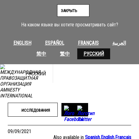
Перейти
к
ЗАКРЫТЬ
содержимому
На каком языке вы хотите просматривать сайт?
ENGLISH
ESPAÑOL
FRANÇAIS
العربية
简中
繁中
РУССКИЙ
РУССКИЙ
ИССЛЕДОВАНИЯ
09/09/2021
Also available in
Spanish
,
English
,
Français