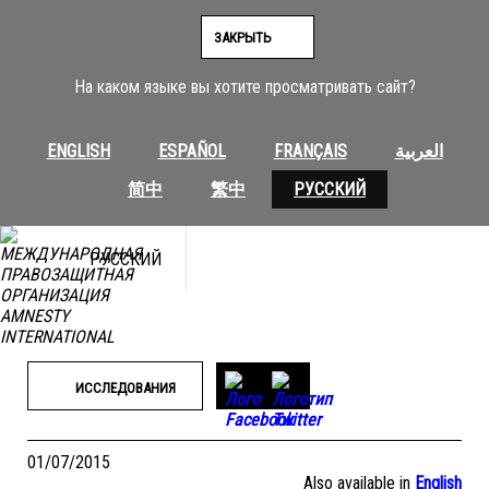
Перейти
к
ЗАКРЫТЬ
содержимому
На каком языке вы хотите просматривать сайт?
ENGLISH
ESPAÑOL
FRANÇAIS
العربية
简中
繁中
РУССКИЙ
РУССКИЙ
ИССЛЕДОВАНИЯ
01/07/2015
Also available in
English