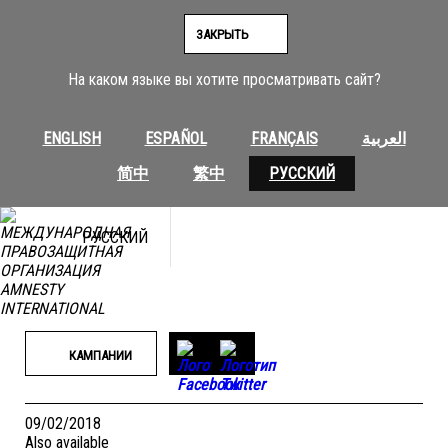
Перейти
к
ЗАКРЫТЬ
содержимому
На каком языке вы хотите просматривать сайт?
ENGLISH
ESPAÑOL
FRANÇAIS
العربية
简中
繁中
РУССКИЙ
РУССКИЙ
КАМПАНИИ
09/02/2018
Also available