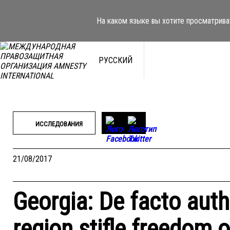
Перейти
к
На каком языке вы хотите просматрива
содержимому
РУССКИЙ
ИССЛЕДОВАНИЯ
21/08/2017
Georgia: De facto autho
region stifle freedom 