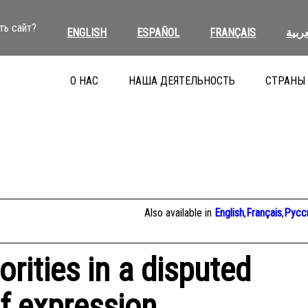
ть сайт?
ENGLISH
ESPAÑOL
FRANÇAIS
عربية
О НАС
НАША ДЕЯТЕЛЬНОСТЬ
СТРАНЫ
Also available in
English
,
Français
,
Русс
rities in a disputed
of expression