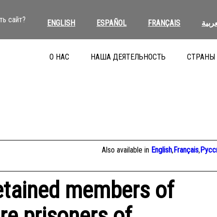
ть сайт?
ENGLISH
ESPAÑOL
FRANÇAIS
عربية
О НАС
НАША ДЕЯТЕЛЬНОСТЬ
СТРАНЫ
Also available in
English
,
Français
,
Русс
etained members of
re prisoners of