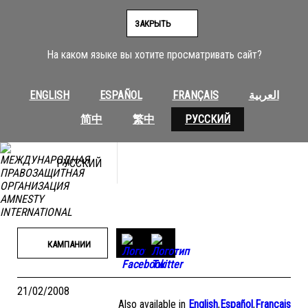
Перейти
к
ЗАКРЫТЬ
содержимому
На каком языке вы хотите просматривать сайт?
ENGLISH
ESPAÑOL
FRANÇAIS
العربية
简中
繁中
РУССКИЙ
РУССКИЙ
КАМПАНИИ
21/02/2008
Also available in
English
,
Español
,
Français