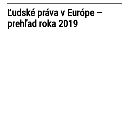
Ľudské práva v Európe –
prehľad roka 2019