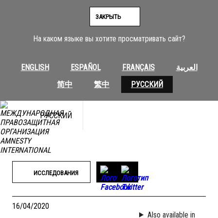
Перейти
к
ЗАКРЫТЬ
содержимому
На каком языке вы хотите просматривать сайт?
ENGLISH
ESPAÑOL
FRANÇAIS
العربية
简中
繁中
РУССКИЙ
РУССКИЙ
ИССЛЕДОВАНИЯ
16/04/2020
Also available in