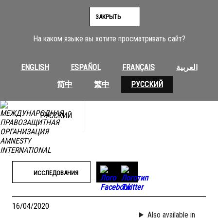
Перейти
к
ЗАКРЫТЬ
содержимому
На каком языке вы хотите просматривать сайт?
ENGLISH
ESPAÑOL
FRANÇAIS
العربية
简中
繁中
РУССКИЙ
РУССКИЙ
ИССЛЕДОВАНИЯ
16/04/2020
Also available in