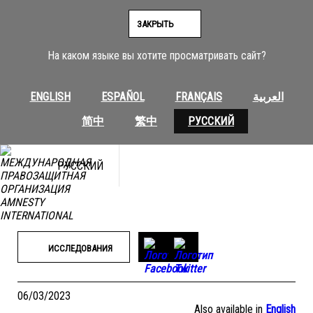
Перейти
к
ЗАКРЫТЬ
содержимому
На каком языке вы хотите просматривать сайт?
ENGLISH
ESPAÑOL
FRANÇAIS
العربية
简中
繁中
РУССКИЙ
РУССКИЙ
ИССЛЕДОВАНИЯ
06/03/2023
Also available in
English