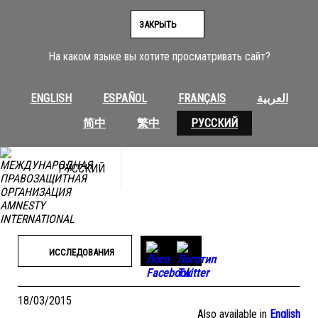
Перейти
к
ЗАКРЫТЬ
содержимому
На каком языке вы хотите просматривать сайт?
ENGLISH
ESPAÑOL
FRANÇAIS
العربية
简中
繁中
РУССКИЙ
РУССКИЙ
ИССЛЕДОВАНИЯ
18/03/2015
Also available in
English